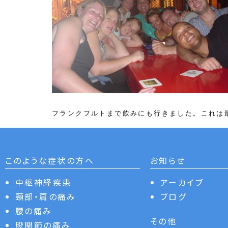
フランクフルトまで飲みにも行きました。これは
このような症状の方へ
お知らせ
中枢神経疾患
アーカイブ
頸部・肩の痛み
ブログ
腰の痛み
その他
股関節の痛み