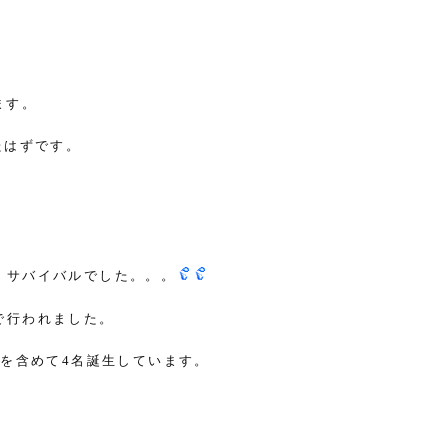
ます。
たはずです。
。サバイバルでした。。。
で行われました。
僕を含めて
名誕生しています。
4