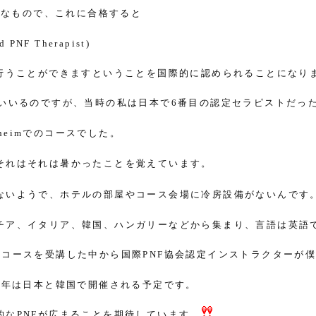
的なもので、これに合格すると
ed PNF Therapist)
行うことができますということを国際的に認められることになり
いいるのですが、当時の私は日本で
番目の認定セラピストだっ
6
でのコースでした。
heim
それはそれは暑かったことを覚えています。
ないようで、ホテルの部屋やコース会場に冷房設備がないんです
チア、イタリア、韓国、ハンガリーなどから集まり、言語は英語
のコースを受講した中から国際
協会認定インストラクターが
PNF
来年は日本と韓国で開催される予定です。
的な
が広まることを期待しています。
PNF