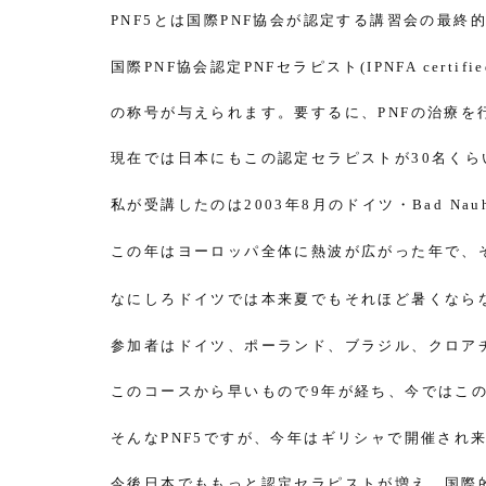
とは国際
協会が認定する講習会の最終
PNF5
PNF
国際
協会認定
セラピスト
PNF
PNF
(IPNFA certifi
の称号が与えられます。要するに、
の治療を
PNF
現在では日本にもこの認定セラピストが
名くら
30
私が受講したのは
年
月のドイツ・
2003
8
Bad Nau
この年はヨーロッパ全体に熱波が広がった年で、
なにしろドイツでは本来夏でもそれほど暑くなら
参加者はドイツ、ポーランド、ブラジル、クロア
このコースから早いもので
年が経ち、今ではこ
9
そんな
ですが、今年はギリシャで開催され
PNF5
今後日本でももっと認定セラピストが増え、国際