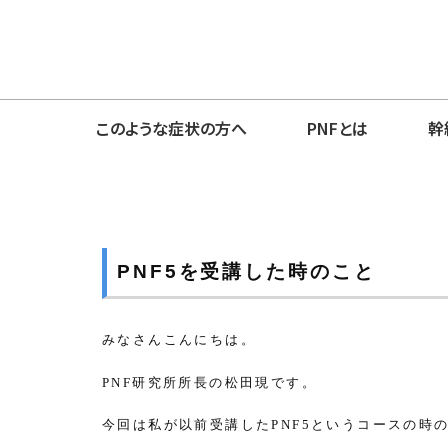
このような症状の方へ
PNFとは
幹
PNF5を受講した時のこと
みなさんこんにちは。
研究所所長の松田現です。
PNF
今回は私が以前受講した
というコースの時
PNF5