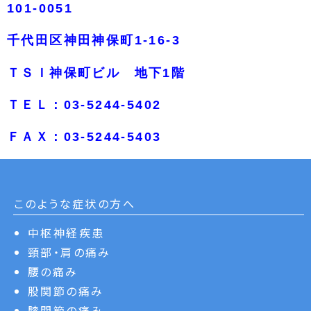
101-0051
千代田区神田神保町1-16-3
ＴＳＩ神保町ビル 地下1階
ＴＥＬ：03-5244-5402
ＦＡＸ：03-5244-5403
このような症状の方へ
中枢神経疾患
頸部・肩の痛み
腰の痛み
股関節の痛み
膝関節の痛み