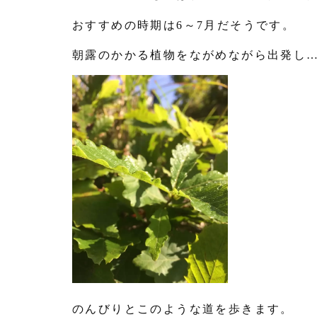
おすすめの時期は
6
～
7
月だそうです。
朝露のかかる植物をながめながら出発し
のんびりとこのような道を歩きます。