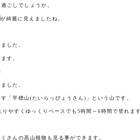
お過ごしでしょうか。
が綺麗に見えましたね。
きました。
します。
りました。
ます「平標山
(
たいらっぴょうさん
)
」という山です。
上りやすくゆっくりペースでも
5
時間～
6
時間で登れま
。
たくさんの高山植物も見る事ができます。