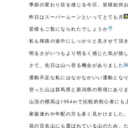
季節の変わり目を感じる今日、皆様如何
昨日はスーパームーンといってとても月
皆様もご覧になられたでしょうか
私も帰路の途中にしっかりと見させて頂
明るさがいつもより明るく感じた気が致
さて、先日は山へ登る機会がありました
運動不足な私にはなかなかいい運動とな
登った山は群馬県と新潟県の県境にあり
山頂の標高は
1984
ｍで比較的初心者にも
家族連れや年配の方も多く見かけました
花の百名山にも選ばれている山のため、