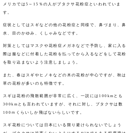
メリカでは
5
～
15
％の人がブタクサ花粉症といわれていま
す。
症状としてはスギなどの他の花粉症と同様で、鼻づまり、鼻
水、目のかゆみ、くしゃみなどです。
対策としてはマスクや花粉症メガネなどで予防し、家に入る
際は服などに付着した花粉を払ってから入るなどをして花粉
を取り込まないよう注意しましょう。
また、春はスギやヒノキなどの木の花粉が中心ですが、秋は
草の花粉が多いのも特徴です。
スギは花粉の飛散範囲が非常に広く、一説には
100km
とも
300km
とも言われていますが、それに対し、ブタクサは数
100
ｍくらいしか飛ばないらしいです。
スギ花粉については日本にいる限り避けられないでしょう