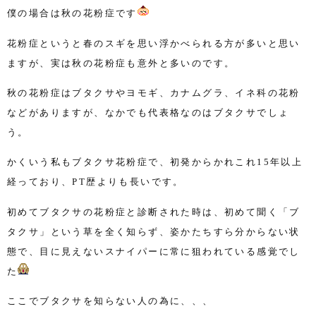
僕の場合は秋の花粉症です
花粉症というと春のスギを思い浮かべられる方が多いと思い
ますが、実は秋の花粉症も意外と多いのです。
秋の花粉症はブタクサやヨモギ、カナムグラ、イネ科の花粉
などがありますが、なかでも代表格なのはブタクサでしょ
う。
かくいう私もブタクサ花粉症で、初発からかれこれ
15
年以上
経っており、
PT
歴よりも長いです。
初めてブタクサの花粉症と診断された時は、初めて聞く「ブ
タクサ」という草を全く知らず、姿かたちすら分からない状
態で、目に見えないスナイパーに常に狙われている感覚でし
た
ここでブタクサを知らない人の為に、、、