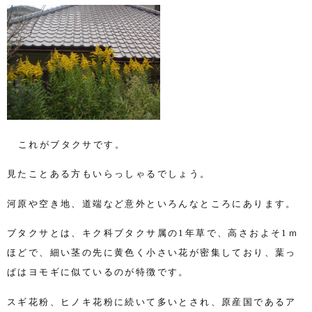
これがブタクサです。
見たことある方もいらっしゃるでしょう。
河原や空き地、道端など意外といろんなところにあります。
ブタクサとは、キク科ブタクサ属の
1
年草で、高さおよそ
1
ｍ
ほどで、
細い茎の先に黄色く小さい花が密集しており、葉っ
ぱはヨモギに似ているのが特徴です。
スギ花粉、ヒノキ花粉に続いて多いとされ、原産国であるア