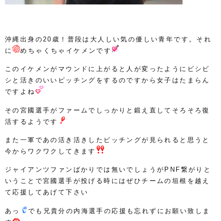
沖縄出身の20歳！普段は大人しい気の優しい青年です。それ
に
めちゃくちゃイケメンです
このイケメンがマウンドに上がると人が変ったようにビシビ
シと活きのいいピッチングをするのですから女子はたまらん
ですよね
その宮國選手がファームでしっかりと鍛え直してそろそろ復
活するようです
また一軍であの活き活きしたピッチングが見られると思うと
今からワクワクしてきます
ジャイアンツファンばかりでは無いでしょうがPNF繋がりと
いうことで宮國選手が投げる時にはぜひチームの垣根を越え
て応援してあげて下さい
あっ
でも兄貴分の内海選手の応援も忘れずにお願い致しま