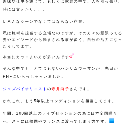
趣味や仕事を通じて、もしくは家庭の中で、人を引っ張り、
時には支えたり、、、
いろんなシーンでなくてはならない存在。
私は施術を担当する立場なのですが、その方々の頑張ってる
姿やエピソードから励まされる事が多く、自分の活力になっ
たりしてます。
本当にカッコよい方が多いんです
そんな中でも、とてつもないハンサムウーマンが、先日が
PNFにいらっしゃっいました。
ジャズバイオリニスト
の
寺井尚子
さんです。
かれこれ、もう5年以上コンディションを担当してます。
年間、200回以上のライブセッションの為に日本全国隅々
へ、さらには韓国やフランスに渡ってしまう方です。