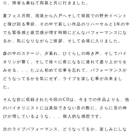
り、帰省も兼ねて両親と共に行きました。
夏フェス月間、境港から八戸へそして韓国での野外イベント
と飛び回る季節、その中で新しい作品のリハーサルと1年の中
でも緊張感と疲労感が増す時期にどんなパフォーマンスにな
るか、気になりながらご挨拶、そして会場に入りました。
森の中のステージ、夕暮れ、ひぐらしの鳴き声、そしてバイ
オリンが響く、そして徐々に夜になるに連れて盛り上がりを
みせる、、、たぶん初めて仕事を忘れて、パフォーマンスが
どうなってるかを気にせず、ライブを楽しむ事が出来まし
た。
そんな折に収録された今回のCDは、今までの作品よりも、他
のバイオリニストには真似できない音の数に、さらに音の伸
びが増しているような、、、個人的な感想です。
次のライブパフォーマンス、どうなってるか、楽しみにしな