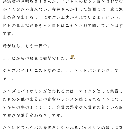
共演者の高嶋ちさ子さんが、「ジャズのセッションはおつむ
がよくなきゃ出来ない、寺井さんが作った譜面には一度に沢
山の音が出せるようにすごい工夫がされているよ」という、
特有の毒舌批評をきっと自分はニヤケた顔で聞いていたはず
です。
時が経ち、もう一苦労。
テレビからの映像に衝撃でした。
ジャズバイオリニストなのに、、、ヘッドバンキングして
る。。。
ジャズにバイオリンが使われるのは、マイクを使って集音し
たものを他の楽器との音響バランスを整えられるようになっ
てからの事のようでして、会場の湿度や来場者の着ている服
で響きが随分変わるそうです。
さらにドラムやバスを後ろに引かれるバイオリンの音は演奏