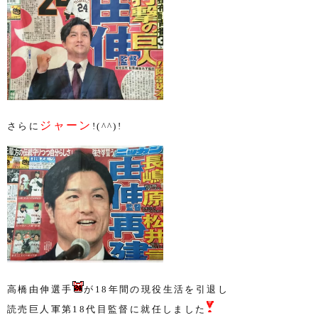
ジャーン
さらに
!(^^)!
高橋由伸選手
が
18
年間の現役生活を引退し
読売巨人軍第
18
代目監督に就任しました