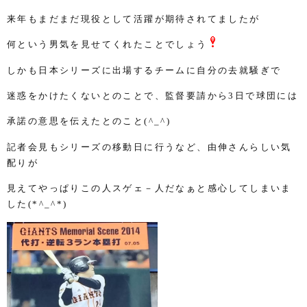
来年もまだまだ現役として活躍が期待されてましたが
何という男気を見せてくれたことでしょう
しかも日本シリーズに出場するチームに自分の去就騒ぎで
迷惑をかけたくないとのことで、監督要請から
3
日で球団には
承諾の意思を伝えたとのこと
(^_^)
記者会見もシリーズの移動日に行うなど、由伸さんらしい気
配りが
見えてやっぱりこの人スゲェ－人だなぁと感心してしまいま
した
(*^_^*)