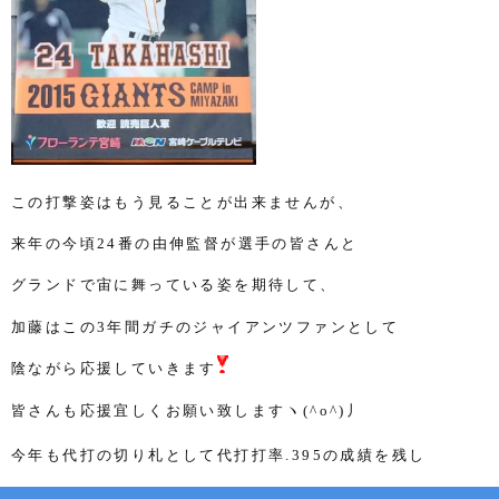
この打撃姿はもう見ることが出来ませんが、
来年の今頃
24
番の由伸監督が選手の皆さんと
グランドで宙に
舞っている姿を期待して、
加藤はこの
3
年間ガチのジャイアンツファン
として
陰ながら応援していきます
皆さんも応援宜しくお願い致しますヽ
(^o^)
丿
今年も代打の切り札として代打打率
.395
の成績を残し