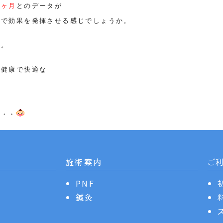
４ヶ月
とのデータが
まで効果を発揮させる感じでしょうか。
ザ。
も健康で快適な
・・・
施術案内
ご
PNF
鍼灸