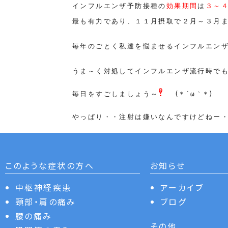
インフルエンザ予防接種の
効果期間
は
３～
最も有力であり、１１月摂取で２月～３月
毎年のごとく私達を悩ませるインフルエン
うま～く対処してインフルエンザ流行時で
毎日をすごしましょう～
(*´ω｀*)
やっぱり・・注射は嫌いなんですけどねー
このような症状の方へ
お知らせ
中枢神経疾患
アーカイブ
頸部・肩の痛み
ブログ
腰の痛み
その他