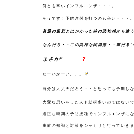
何とも辛いインフルエンザ・・・。
そうです！予防注射を打つのも辛い・・・
普通の風邪とはかかった時の恐怖感から違
なんだろ・・この異様な関節痛・・重だる
まさか”
？
せーいかーい。。。
自分は大丈夫だろう・・と思っても予期し
大変な思いをした人も結構多いのではない
適正な時期の予防接種でインフルエンザに
事前の知識と対策をシッカリと行っていき