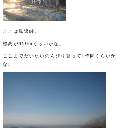
ここは風返峠。
標高が450mくらいかな。
ここまでだいたいのんびり登って
時間くらいか
1
な。