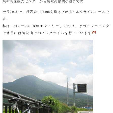
乗鞍高原観光センターから乗鞍高原鶴ケ池までの
全長
20.5km
、標高差
1,260m
を駆け上がるヒルクライムレースで
す。
私はこのレース
に今年エントリーしており、そのトレーニング
で休日には筑波山でのヒルクライムを行っています